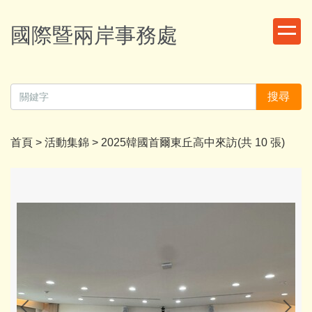
跳
到
國際暨兩岸事務處
主
要
內
容
搜尋
區
首頁
>
活動集錦
>
2025韓國首爾東丘高中來訪(共 10 張)