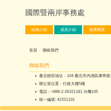
跳
到
國際暨兩岸事務處
主
要
內
組織介紹
成員介紹
業務職掌
容
區
首頁
聯絡我們
聯絡我們
臺北校區地址：104 臺北市內湖區康寧路三
辦公室位置：行政大樓5樓
電話：+886-2-26321181 分機105
統一編號: 42321102