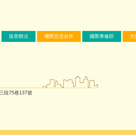
規章辦法
國際交流合作
國際專修部
交
段75巷137號