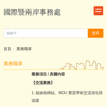
跳
到
國際暨兩岸事務處
主
要
內
容
搜尋
區
首頁
業務職掌
業務職掌
業務項目 / 具體內容
【交流業務】
1. 姐妹校締結、MOU 實質學術交流深化與
追蹤